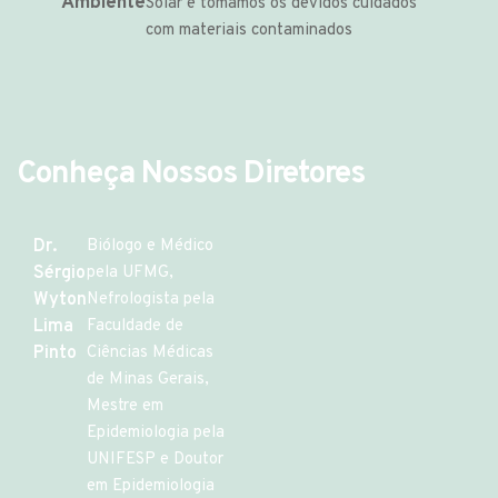
Ambiente
Solar e tomamos os devidos cuidados
com materiais contaminados
Conheça Nossos Diretores
Dr.
Biólogo e Médico
Sérgio
pela UFMG,
Wyton
Nefrologista pela
Lima
Faculdade de
Pinto
Ciências Médicas
de Minas Gerais,
Mestre em
Epidemiologia pela
UNIFESP e Doutor
em Epidemiologia